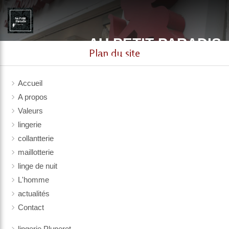
AU PETIT PARADIS
Plan du site
LINGERIE / COLLANTERIE / maillotterie. à Auray et
Vannes
Accueil
A propos
Valeurs
lingerie
collantterie
maillotterie
linge de nuit
L'homme
actualités
Contact
lingerie Pluneret