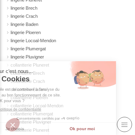
lingerie Brech
lingerie Crach
lingerie Baden
lingerie Ploeren
lingerie Locoal-Mendon
lingerie Plumergat
lingerie Pluvigner
collantterie Pluneret
njour c'est nous...
collantterie Brech
es Cookies
collantterie Crach
collantterie Baden
re rôle est de contribuer à l'analyse du
fic et au bon fonctionnement de ce site.
collantterie Ploeren
est OK pour vous ?
collantterie Locoal-Mendon
e la politique de confidentialité
collantterie Plumergat
Consentements certifiés par
collantterie Pluvigner
Je choisis
Ok pour moi
maillotterie Pluneret