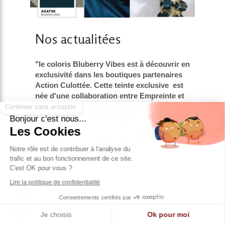
Nos actualitées
"le coloris Bluberry Vibes est à découvrir en
exclusivité dans les boutiques partenaires
Action Culottée. Cette teinte exclusive est
Continuer sans accepter
née d'une collaboration entre Empreinte et
les adhérentes d'action culottée !, pour
créer une lingerie élégante, moderne et
Bonjour c'est nous...
unique. Pour en savoir plus sur cette action
Les Cookies
, découvrez cette article de blog "
Notre rôle est de contribuer à l'analyse du
trafic et au bon fonctionnement de ce site.
Voir site Action culottée !
C'est OK pour vous ?
Lire la politique de confidentialité
Consentements certifiés par
Je choisis
Ok pour moi