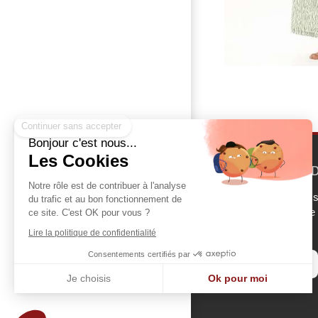
Continuer sans accepter
Bonjour c'est nous...
Les Cookies
AU PETIT PARAD
Notre rôle est de contribuer à l'analyse
75 ans de transmiss
du trafic et au bon fonctionnement de
. Toujours, la même
ce site. C'est OK pour vous ?
vous sublimer!
Lire la politique de confidentialité
Consentements certifiés par
Je choisis
Ok pour moi
Plateforme de Gestion du Consentement : Personnalisez vos Options
Axeptio consent
Notre plateforme vous permet d'adapter et de gérer vos paramètres de confidentialité, en ga