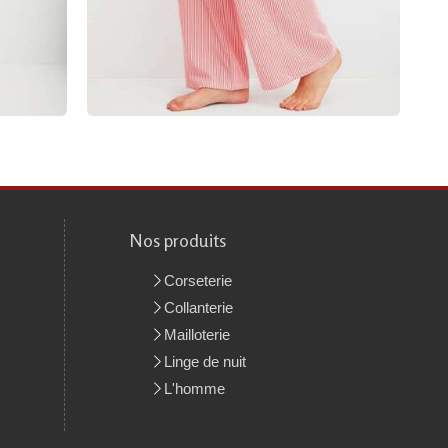
Nos produits
Corseterie
Collanterie
Mailloterie
Linge de nuit
L'homme
la manière dont vos informations sont manipulées.