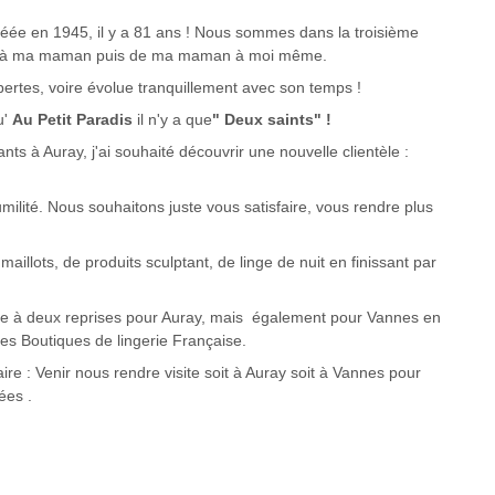
réée en 1945, il y a 81 ans ! Nous sommes dans la troisième
ons à ma maman puis de ma maman à moi même.
pertes, voire évolue tranquillement avec son temps !
u'
Au Petit Paradis
il n'y a que
" Deux saints" !
s à Auray, j'ai souhaité découvrir une nouvelle clientèle :
milité. Nous souhaitons juste vous satisfaire, vous rendre plus
aillots, de produits sculptant, de linge de nuit en finissant par
ée à deux reprises pour Auray, mais également pour Vannes en
s Boutiques de lingerie Française.
aire : Venir nous rendre visite soit à Auray soit à Vannes pour
ées .