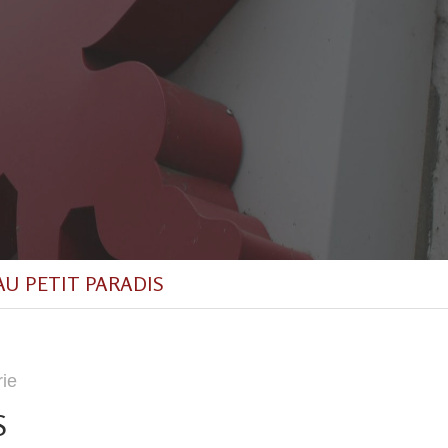
e AU PETIT PARADIS
rie
S