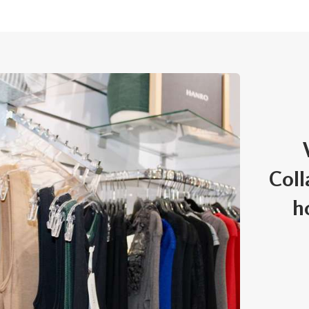
Coll
h